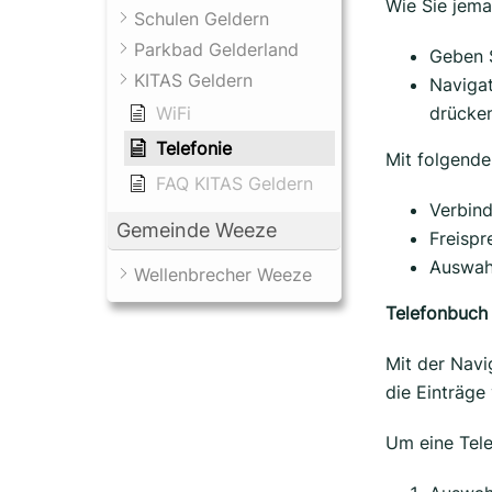
Wie Sie jema
Schulen Geldern
Parkbad Gelderland
Geben S
KITAS Geldern
Navigat
WiFi
drücken
Telefonie
Mit folgende
FAQ KITAS Geldern
Verbin
Gemeinde Weeze
Freispr
Auswah
Wellenbrecher Weeze
Telefonbuch 
Mit der Navi
die Einträge
Um eine Tele