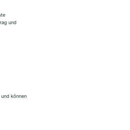
ste
trag und
h und können