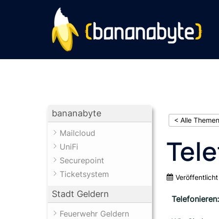
bananabyte
< Alle Theme
Mailcloud
Tele
UniFi
Securepoint
Ticketsystem
Veröffentlicht
Stadt Geldern
Telefonieren
Feuerwehr Geldern